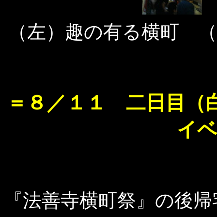
（左）趣の有る横町 
＝８／１１ 二日目（
イ
『法善寺横町祭』の後帰