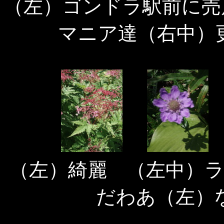
（左）ゴンドラ駅前に売
マニア達（右中）
（左）綺麗 （左中）
だわあ（左）