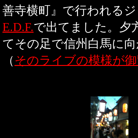
善寺横町』で行われるジ
E.D.F.
で出てました。夕
てその足で信州白馬に向
（
そのライブの模様が御