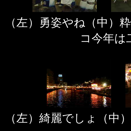
（左）勇姿やね（中）
コ今年は
（左）綺麗でしょ（中