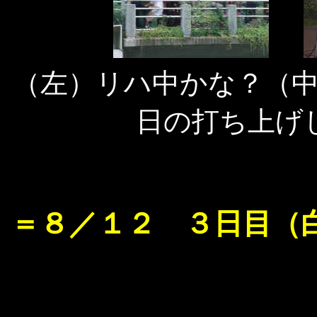
（左）リハ中かな？（
日の打ち上げ
＝８／１２ ３日目（