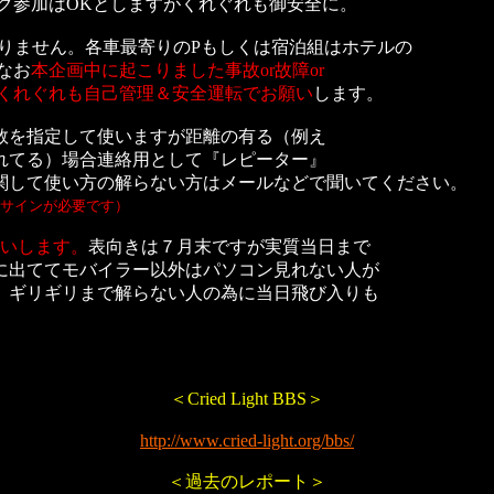
イク参加はOKとしますがくれぐれも御安全に。
が有りません。各車最寄りのPもしくは宿泊組はホテルの
なお
本企画中に起こりました事故or故障or
れも自己管理＆安全運転でお願い
します。
数を指定して使いますが距離の有る（例え
）場合連絡用として『レピーター』
い方の解らない方はメールなどで聞いてください。
サインが必要です）
お願いします。
表向きは７月末ですが実質当日まで
モバイラー以外はパソコン見れない人が
リまで解らない人の為に当日飛び入りも
＜Cried Light BBS＞
http://www.cried-light.org/bbs/
＜過去のレポート＞