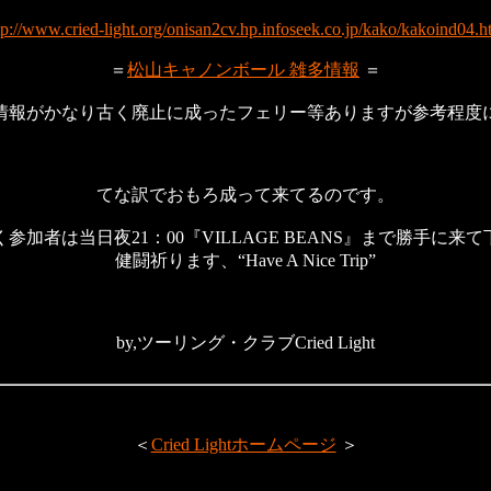
tp://www.cried-light.org/onisan2cv.hp.infoseek.co.jp/kako/kakoind04.h
＝
松山キャノンボール 雑多情報
＝
情報がかなり古く廃止に成ったフェリー等ありますが参考程度
てな訳でおもろ成って来てるのです。
参加者は当日夜21：00『VILLAGE BEANS』まで勝手に来
健闘祈ります、“Have A Nice Trip”
by,ツーリング・クラブCried Light
＜
Cried Lightホームページ
＞