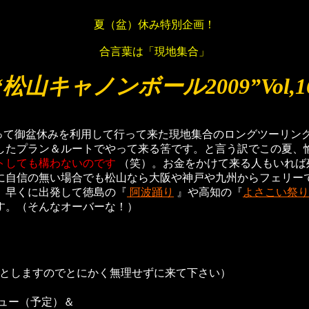
夏（盆）休み特別企画！
合言葉は「現地集合」
“松山キャノンボール2009”Vol,1
って御盆休みを利用して行って来た現地集合のロングツーリン
したプラン＆ルートでやって来る筈です。と言う訳でこの夏、
トしても構わないのです
（笑）。お金をかけて来る人もいれば
に自信の無い場合でも松山なら大阪や神戸や九州からフェリー
。早くに出発して徳島の『
阿波踊り
』や高知の『
よさこい祭り
す。（そんなオーバーな！）
OKとしますのでとにかく無理せずに来て下さい）
定）＆