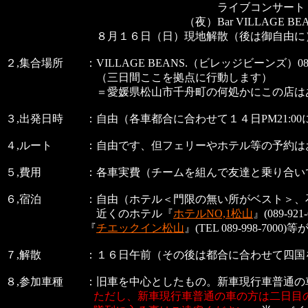
ライブコンサート（未定） -泳げ
（夜）Bar VILLAGE BEANS
８月１６日（日）現地解散（後は御自由に
２,集合場所 ：VILLAGE BEANS.（ビレッジビーンズ）089
（三日間ここを拠点に行動します）
＝愛媛県松山市千舟町の何処かにこの店はあ
３,出発日時 ：自由（各車都合に合わせて１４日PM21:0
４,ルート ：自由です、但フェリーやホテル等の予約は
５,費用 ：各車実費（チームを組んで友達と乗り合いで
６,宿泊 ：自由（ホテル＜門限の無い所がベスト＞、
近くのホテル『
ホテルNO,1松山
』(089-921
『
チエックイン松山
』(TEL 089-998-70
７,解散 ：１６日午前（その後は都合に合わせて四国を
８,参加車種 ：旧車を中心としたもの。新車現行車普通の
ただし、新車現行車普通の車の方は二日目