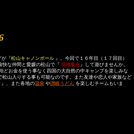
6
グが『
松山キャノンボール
』。今回で１６年目（１７回目）
愉快な仲間と愛媛の松山で『
現地集合
』して遊びませんか。
殆どお金を使う事なく四国の大自然の中キャンプを楽しみな
で松山入りする事も可能なのです。また友達や恋人や家族など
』、また各地の
温泉
や
讃岐うどん
を楽しむチームもいま