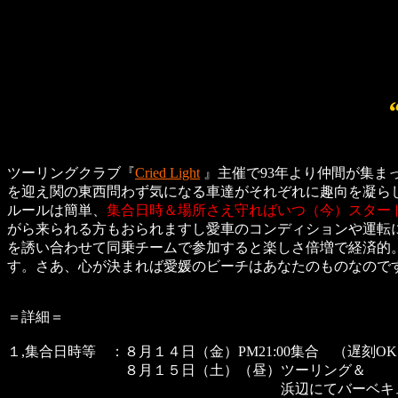
ツーリングクラブ『
Cried Light
』主催で93年より仲間が集ま
を迎え関の東西問わず気になる車達がそれぞれに趣向を凝ら
ルールは簡単、
集合日時＆場所さえ守ればいつ（今）スター
がら来られる方もおられますし愛車のコンディションや運転
を誘い合わせて同乗チームで参加すると楽しさ倍増で経済的
す。さあ、心が決まれば愛媛のビーチはあなたのものなので
＝詳細＝
１,集合日時等 ：８月１４日（金）PM21:00集合 （遅刻
８月１５日（土）（昼）ツーリング＆
浜辺にてバーベキュー（予