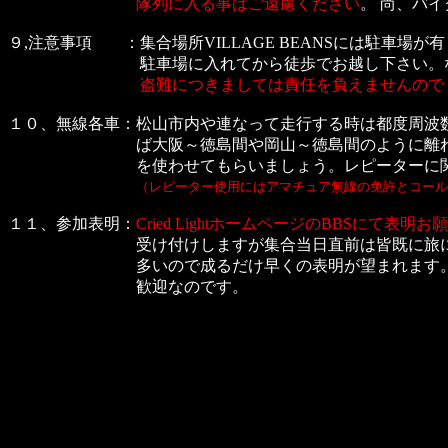
隊列に入る事はご遠慮ください
。 尚、バ
９,注意事項 ：集合場所VILLAGE BEANSには駐車場
駐車場に入れてから徒歩でお越し下さい。
盗難につきましては責任を負えませんのでくれぐ
１０、無線各車：松山市内や連なって走行する時は都度周波
ば大阪～徳島間や岡山～徳島間のように離れてる
を使わせてもらいましょう。レピーターに関して使
（レピーター使用にはアマチュア無線の免許とコール
１１、参加表明：
Cried LightホームページのBBSにて表明
受け付けしますが集合当日直前は皆既に旅に出てて
多いので成るだけ早くの表明が望まれます。ギリギ
歓迎なのです。