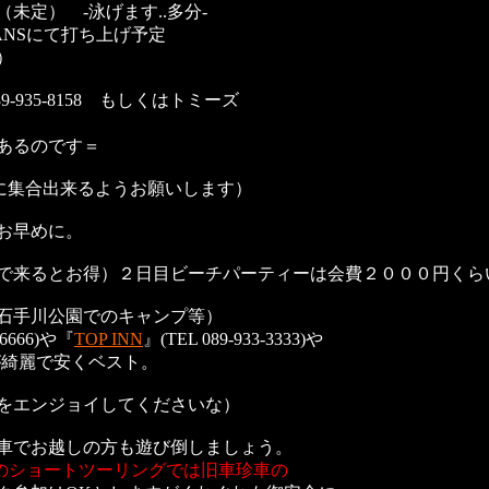
ます..多分-
にて打ち上げ予定
）
-935-8158 もしくはトミーズ
るのです＝
0に集合出来るようお願いします）
お早めに。
来るとお得）２日目ビーチパーティーは会費２０００円くら
石手川公園でのキャンプ等）
-6666)や『
TOP INN
』(TEL 089-933-3333)や
00)等が綺麗で安くベスト。
エンジョイしてくださいな）
車でお越しの方も遊び倒しましょう。
のショートツーリングでは旧車珍車の