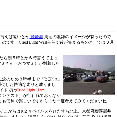
言えば遠いとか
琵琶湖
周辺の混雑のイメージが有ったので
Cried Light West主催で皆が集まるものとしては３月
たら朝５時とか６時言うてまっ
マミさん＝おつマミ）が到着した
念のため８時半まで『香芝SA』
駆使した快適な走りと成りまし
イドでは
Cried Light Ham
nコンテスト）が行われておりなか
方も便利で楽しいですからまた一度考えてみてくださいね。
で、そこからはR２４バイパスをひたすら北上、京都府綴喜郡井
合流しました。結局なんだかんだうだうだしてこの『山城自