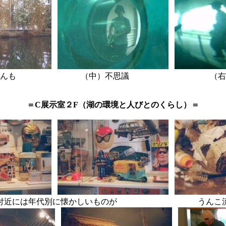
水鳥さんも （中）不思議 （右）水
＝C展示室２F（湖の環境と人びとのくらし）＝
は年代別に懐かしいものが うんこ流れ