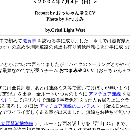
＜２００４年７月４日（日）＞
Report by おっちゃん＠２CV
Photo by おつまみ
by.Cried Light West
中で初めて
滋賀県
を訪ねる事に成りました。今までは滋賀県と
）の薦めや湖周道路の発達も有り初琵琶湖に挑む事に成ったのです。
早いとかぶつぶつ言ってましたが「バイクのツーリングとかやっ
は厳禁なのですが我々チーム
おつまみ＠２CV
（おっちゃん＋
ぎには全員到着、あとは連絡ミス等で置いてけぼりが無いように
香芝SA』を出発！全ルートいつものように
アマチュア無線
を
バル
）にて飛び入りで無線従事者免許取った人も居る上にクラ
喋る喋る！この日は
アマチュア無線のコンテスト
（6m＆Dow
なでワイワイ楽しく走る事が出来ました。無線をお持ちで無い
県立琵琶湖博物館
』、ルートは西名阪上りを『郡山I.C.』ま
て途中合流で初参加の
ラララッ！さんペア＠カローラレビン
と