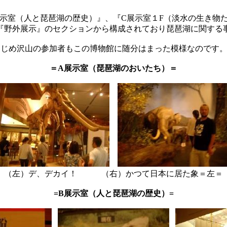
示室（人と琵琶湖の歴史）』、『C展示室１F（淡水の生き物
『野外展示』のセクションから構成されており琵琶湖に関する
はじめ沢山の参加者もこの博物館に随分はまった模様なのです
＝A展示室（琵琶湖のおいたち）＝
（左）デ、デカイ！ （右）かつて日本に居た象＝左＝
=B展示室（人と琵琶湖の歴史）=