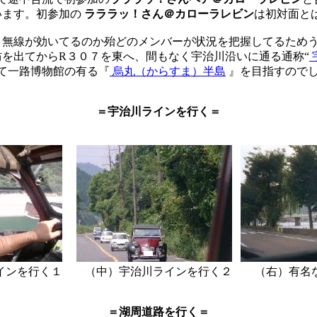
います。初参加の
ラララッ！さん＠カローラレビン
は初対面と
、無線が効いてるのか殆どのメンバーが状況を把握してるため
を出てからR３０７を東へ、間もなく宇治川沿いに通る通称“
て一路博物館の有る『
烏丸（からすま）半島
』を目指すので
＝宇治川ラインを行く＝
インを行く１ （中）宇治川ラインを行く２ （右）有名
＝湖周道路を行く＝