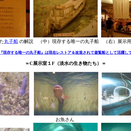
た
丸子船
の解説 （中）現存する唯一の丸子船 （右）展示
『現存する唯一の丸子船』は現在レストア＆改造されて遊覧船として活躍し
＝C展示室１F（淡水の生き物たち）＝
魚さん お魚さん お姉