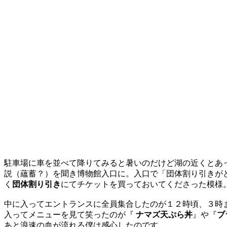
駐車場に車を並べて降りてみると暑いのだけど湖の近くとあ
説（蘊蓄？）を聞き博物館入口に。入口で「団体割り引きが
く
団体割り引き
にてチケットを買っておいてくださった模様
中に入ってエントランスに全員集合したのが１２時頃、３時ま
入ってメニューを見て笑ったのが『
ナマズ天ぷら丼
』や『
ブ
あと浪速の血が流れる僕は感心したのです。