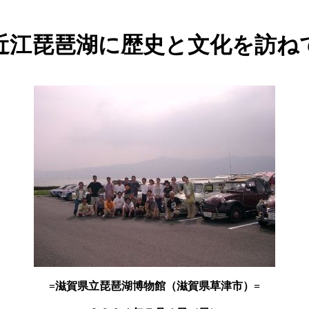
近江琵琶湖に歴史と文化を訪ね
=滋賀県立琵琶湖博物館（滋賀県草津市）=