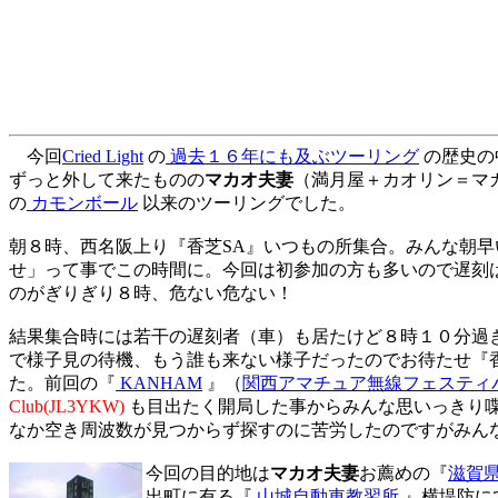
今回
Cried Light
の
過去１６年にも及ぶツーリング
の歴史の
ずっと外して来たものの
マカオ夫妻
（満月屋＋カオリン＝マカオ
の
カモンボール
以来のツーリングでした。
朝８時、西名阪上り『香芝SA』いつもの所集合。みんな朝
せ」って事でこの時間に。今回は初参加の方も多いので遅刻
のがぎりぎり８時、危ない危ない！
結果集合時には若干の遅刻者（車）も居たけど８時１０分過
で様子見の待機、もう誰も来ない様子だったのでお待たせ『
た。前回の『
KANHAM
』（
関西アマチュア無線フェスティ
Club(JL3YKW)
も目出たく開局した事からみんな思いっきり
なか空き周波数が見つからず探すのに苦労したのですがみん
今回の目的地は
マカオ夫妻
お薦めの『
滋賀
出町に有る『
山城自動車教習所
』横堤防に