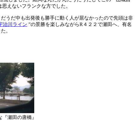
は思えないフランクな方でした。
うだうだ中も出発後も勝手に動く人が居なかったので先頭は非
宇治川ライン
”の景勝を楽しみながらR４２２で瀬田へ、有名
した。
な『瀬田の唐橋』