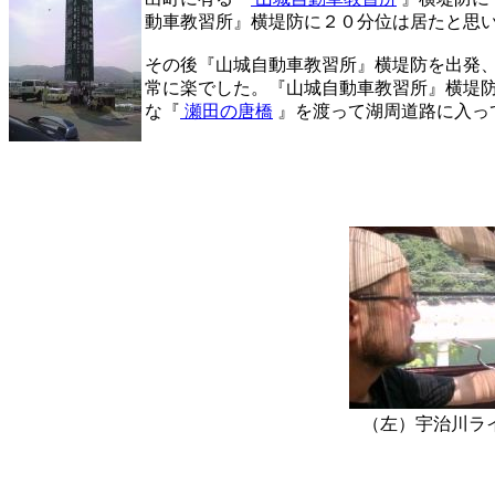
動車教習所』横堤防に２０分位は居たと思
その後『山城自動車教習所』横堤防を出発
常に楽でした。『山城自動車教習所』横堤防
な『
瀬田の唐橋
』を渡って湖周道路に入っ
（左）宇治川ラ