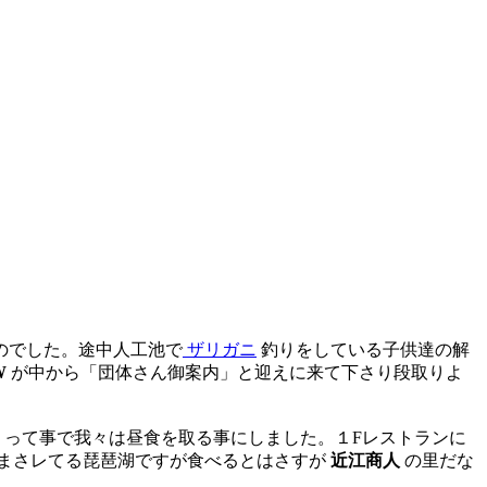
のでした。途中人工池で
ザリガニ
釣りをしている子供達の解
W
が中から「団体さん御案内」と迎えに来て下さり段取りよ
す）って事で我々は昼食を取る事にしました。１Fレストランに
まさレてる琵琶湖ですが食べるとはさすが
近江商人
の里だな