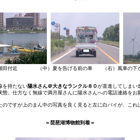
瀬田付近 （中）夏を告げる前の車 （右）風車の下
線を持たない
陽水さん＠大きなランクル８０
が直進してしまい
状態。仕方なく無線で満月屋さんに陽水さんへの電話連絡をお
たのですが上のまん中の写真を良く見ると左に白バイが、これは
＝琵琶湖博物館到着＝