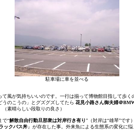
駐車場に車を並べる
って風が気持ちいいのです。一行は揃って博物館目指して歩く
どうのこうの」とグズグズしてたら
花見小路さん御夫婦＠BM
。（素晴らしい段取りの良さ）
で“
解散自由行動旦那衆は対岸行き有り
”（対岸は“雄琴”で
ラックバス丼
』が存在した事。外来魚による生態系の変化に悩