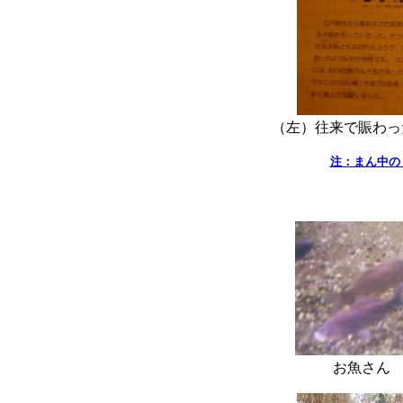
（左）往来で賑わっ
注：まん中の
お