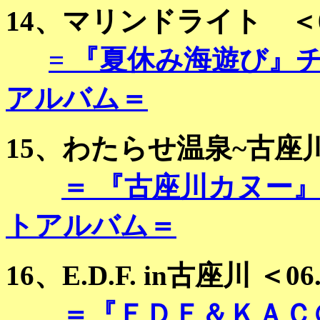
14、
マリンドライト
＜06
= 『夏休み海遊び』
アルバム＝
15、
わたらせ温泉~古座
＝ 『古座川カヌー
トアルバム＝
16、
E.D.F. in古座川
＜06.
＝
『ＥＤＦ＆ＫＡＣ