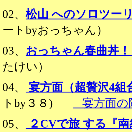
02、
松山 へのソロツー
ートbyおっちゃん）
03、
おっちゃん春曲丼！
たけい）
04、
宴方面（超贅沢4組
トby３８)
宴方面の
05、
２CVで旅 する『