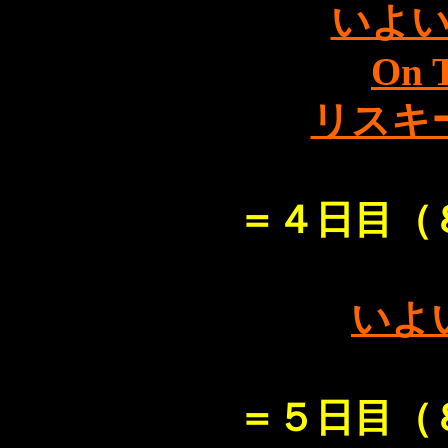
いよ
On 
リスキ
＝４日目（
いよ
＝５日目（