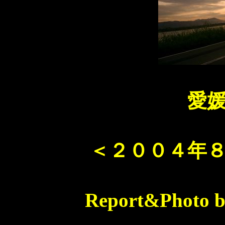
愛
＜２００４年
Report&Pho